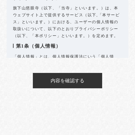
旗下山慈眼寺（以下、「当寺」といいます。）は、本
ウェブサイト上で提供するサービス（以下,「本サービ
ス」といいます。）における、ユーザーの個人情報の
取扱いについて、以下のとおりプライバシーポリシー
（以下、「本ポリシー」といいます。）を定めます。
第1条（個人情報）
「個人情報」とは、個人情報保護法にいう「個人情
報」を指すものとし、生存する個人に関する情報であ
って、当該情報に含まれる氏名、生年月日、住所、電
話番号、連絡先その他の記述等により特定の個人を識
別できる情報及び容貌、指紋、声紋にかかるデータ、
及び健康保険証の保険者番号などの当該情報単体から
特定の個人を識別できる情報（個人識別情報）を指し
ます。
第2条（個人情報の収集方法）
当寺は、ユーザーが利用登録をする際に氏名、生年月
日、住所、電話番号、メールアドレスなどの個人情報