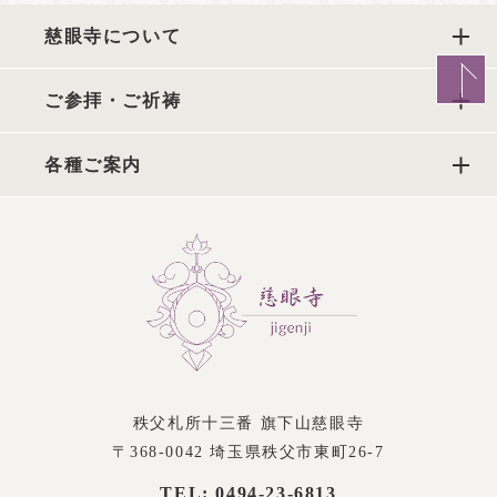
をお尋ねすることがあります。また、ユーザーと提携
慈眼寺について
先などとの間でなされたユーザーの個人情報を含む取
引記録や決済に関する情報を,当寺の提携先（情報提供
元、広告主、広告配信先などを含みます。以下、｢提携
ご参拝・ご祈祷
先｣といいます。）などから収集することがあります。
第3条（個人情報を収集・利用する目的）
各種ご案内
当寺が個人情報を収集・利用する目的は、以下のとお
りです。
・当寺サービスの提供・運営のため
・ユーザーからのお問い合わせに回答するため（本人
確認を行うことを含む）
・ユーザーが利用中のサービスの新機能、更新情報、
キャンペーン等及び当寺が提供する他のサービスの案
内のメールを送付するため
・メンテナンス、重要なお知らせなど必要に応じたご
秩父札所十三番 旗下山慈眼寺
連絡のため
〒368-0042 埼玉県秩父市東町26-7
・利用規約に違反したユーザーや、不正・不当な目的
でサービスを利用しようとするユーザーの特定をし、
TEL: 0494-23-6813